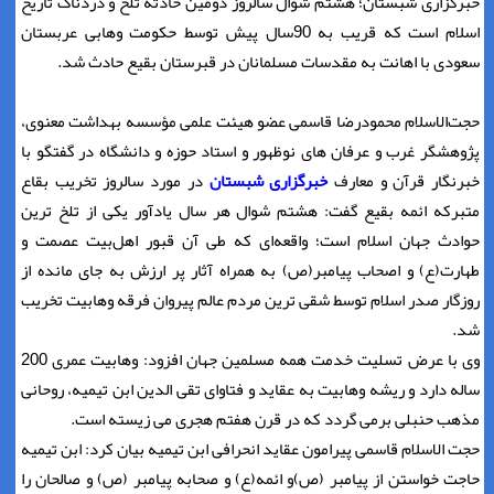
خبرگزاری شبستان؛ هشتم شوال سالروز دومین حادثه تلخ و دردناک تاریخ
اسلام است که قریب به 90سال پیش توسط حکومت وهابی عربستان
سعودی با اهانت به مقدسات مسلمانان در قبرستان بقیع حادث شد.
حجت‌الاسلام محمودرضا قاسمی عضو هیئت علمی مؤسسه بهداشت معنوی،
پژوهشگر غرب و عرفان های نوظهور و استاد حوزه و دانشگاه در گفتگو با
خبرنگار قرآن و معارف
خبرگزاری شبستان
در مورد سالروز تخریب بقاع
متبرکه ائمه بقیع گفت: هشتم شوال هر سال یادآور یکی از تلخ ترین
حوادث جهان اسلام است؛ واقعه‌ای که طی آن قبور اهل‌بیت عصمت و
طهارت(ع) و اصحاب پیامبر(ص) به همراه آثار پر ارزش به جای مانده از
روزگار صدر اسلام توسط شقی ترین مردم عالم پیروان فرقه وهابیت تخریب
شد.
وی با عرض تسلیت خدمت همه مسلمین جهان افزود: وهابیت عمری 200
ساله دارد و ریشه وهابیت به عقاید و فتاوای تقی الدین ابن تیمیه، روحانی
مذهب حنبلی برمی گردد که در قرن هفتم هجری می زیسته است.
حجت الاسلام قاسمی پیرامون عقاید انحرافی ابن تیمیه بیان کرد: ابن تیمیه
حاجت خواستن از پیامبر (ص)و ائمه(ع) و صحابه پیامبر (ص) و صالحان را