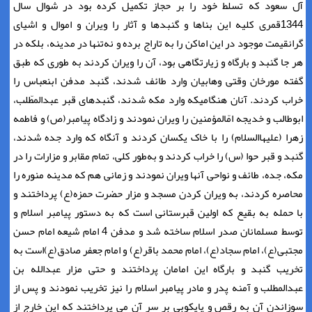
آل سعود که تسلط خود را بر حجاز تکمیل کرده بود در شوال سال
1344قمری کلیه این بناها و گنبدها و آثار را ویران و اموال و اشیای
گران‏قیمت موجود در این اماکن را به تاراج برده و نه‌تنها در مدینه، بلکه در
هر جا گنبد و بارگاه و زیارتگاهى بود، آن را ویران کردند به طوری که طبق
گفته مورخان وقتى وهابیان وارد طائف شدند، گنبد مدفن ابن‏عباس را
خراب کردند. آنان هنگامى‏که وارد مکه شدند، گنبدهاى قبر عبدالمطّلب،
ابوطالب و خدیجه امّ‏المؤمنین را ویران نمودند و زادگاه پیامبر(ص) و فاطمه
زهرا (علیها‌السلام) را با خاک یکسان کردند و آنگاه ‏که وارد جده شدند،
گنبد و قبر حوا (س) را خراب کردند و به‌‏طور کلى، تمام مقابر و مزارات را در
مکه، جده، طائف و نواحى آنها ویران نمودند و زمانى هم که مدینه منوره را
محاصره کردند، به ویران کردن مسجد و مزار حضرت‏ حمزه(ع) پرداختند و
با حمله به بقیع که اولین قبرستانی است که به دستور پیامبر اسلام و
توسط مسلمانان صدر اسلام ساخته شد و مدفن 4 امام شیعه امام حسن
مجتبی(ع)، امام سجاد(ع)، امام محمد باقر(ع) و امام جعفر صادق(ع)است به
تخریب گنبد و بارگاه این امامان پرداختند و حتی مزار عبدالله بن
عبدالمطلب و آمنه پدر و مادر پیامبر اسلام را نیز تخریب نمودند و پس از
سوزاندن آن به رقص و پایکوبی بر سر آن می پرداختند که این خارج از