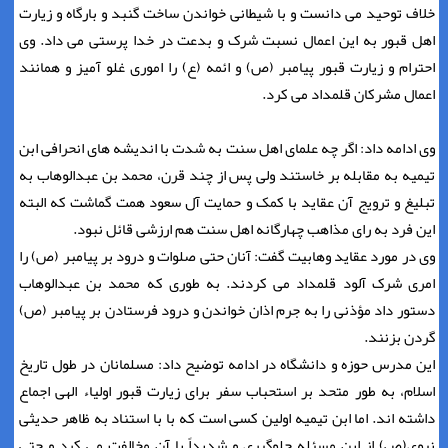
خلاف توحید می دانست و با شیطانی خواندن ساخت گنبد و بارگاه و زیارت
اهل قبور به این اعمال نسبت شرک و بدعت در خدا پرستی می داد. وی
احترام و زیارت قبور پیامبر (ص) و ائمه (ع) را اموری غلو آمیز و همانند
اعمال مشرکان قلمداد می کرد.
وی ادامه داد: اگر چه علمای اهل سنت به شدت با اندیشه های انحرافی ابن
تیمیه به مقابله بر خاستند ولی پس از چند قرن، محمد بن عبدالوهاب به
تبلیغ و ترویج آن عقاید با کمک و حمایت آل سعود همت گماشت که البته
این فرد به رای مذاهب چهارگانه اهل سنت هم ارزشی قائل نبود.
وی در مورد عقاید وهابیت گفت: آنان حتی صلوات و درود بر پیامبر (ص) را
امری شرک آلود قلمداد می کردند. به طوری که محمد بن عبدالوهاب
دستور داد مؤذنی را به جرم اذان خواندن و درود فرستادن بر پیامبر (ص)
گردن بزنند.
این مدرس حوزه و دانشگاه در ادامه توضیح داد: مسلمانان در طول تاریخ
اسلام، به طور متحد بر استحباب سفر برای زیارت قبور اولیاء الهی اجماع
داشته اند. اما ابن تیمیه اولین کسی است که با با استناد به ظاهر حدیثی
نبوی(ص) از این مسئله جلوگیری و شدیداً با آن مخالفت می کرد و حتی