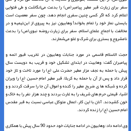
سفر برای زیارت قبر مطهر پیامبر(ص) را بدعت می‌انگاشت و طی فتوایی
اعلام کرد که اگر کسی چنین سفری انجام دهد، چون سفر معصیت است
بایستی نماز خود را تمام بخواند! وهابیون نیز به پیروی از ابن‌تیمیه و در
مخالفت با اجماع علمای اسلام، سفر برای زیارت روضه نبوی(ص) را بدعت
نامشروع و بستری برای شرک و غلو می‌شمارند.
حجت الاسلام قاسمی در مورد جنابات وهابیون در تخریب قبور ائمه و
پیامبران گفت: وهابیت در ابتدای تشکیل خود و قریب به دویست سال
پیش با حمله به نجف مزار مطهر حضرت علی (ع) را مورد تاخت و تاز خود
قرار داد و پس از آن با حمله به کربلا، قبر مطهر امام حسین (ع) را ویران
کرده و شبکه ها ی ضریح مطهر را کنده و اموال آن جا را سرقت کردند و و
اشیاء قیمتی حرم های شریف را به غارت بردند و چند هزار نفر را به خاک و
خون کشیدند. آنان با این کار، اعمال متوکل عباسی نسبت به قبر مقدس
امام حسین (ع) را زنده کردند.
وی ادامه داد: وهابیون در ادامه جنایات خود حدود 90 سال پیش با همکاری