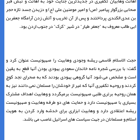
اهانت وهابیان تکفیری در جدیدترین جنایت خود به اهانت و نبش قبر
صحابی بزرگوار پیامبر (ص) و امیر مومنین علی (ع) و دزیدن جسد تازه حجر
بن عدی الکندی پرداختند و پس از آن تخریب و آتش زدن آرامگاه جعفربن
ابی طالب معروف به "جعفر طیار" در شهر "کرک" در جنوب اردن بود.
حجت الاسلام قاسمی ریشه وجودی وهابیت را صهیونیست عنوان کرد و
گفت: با بررسی شجره نامه خاندان سعودی یهودی بودن آنها قطع به یقین
است و مشخص می شود آنها گروهی یهودی بودند که به صحرای نجد کوچ
کردند و روحیه تکفیری آنها که غیر از خودشان را مسلمان نمی دانند نیز به
همان روحیه برتری طلبی صهیونیست برمیگردد و وهابیت اهداف مشترک
بسیاری با صهیونیست دارد و حمایت های دو طرفه وهابیت و صهیونیست
ریشه اعتقادی دارد و وهابیت ابزاری برای خدشه وارد کردن به هویت
اسلام و مسلمانان در جهت سیاست های اسرائیل غاصب می باشد.