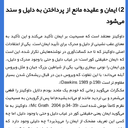
2) ایمان و عقیده مانع از پرداختن به دلیل و سند
می‌شود
داوکینز معتقد است که مسیحیت بر ایمان تأکید می‌کند و این تأکید به
معنای عقب نشینی از دلیل و مدرک برای تأیید ایمان است. یکی از اعتقادات
اصلی داوکینز که تا حد کسالت‌آوری در نوشته‌هایش تکرار شده، این است
که «ایمان حقیقتی کور است؛ در غیاب دلیل و حتی با وجود مدرک و دلیل».
وی ایمان را نوعی بیماری روانی، یکی از شیاطین بزرگ جهان و مثل ویروس
آبله می‌داند؛ با این تفاوت که ویروس دین در قبال ریشه‌کن شدن بسیار
مقاوم تر است (Dawkins, 1989, p:198).
مک‌گراث می‌گوید زمانی که خودم یک ملحد بودم دلایل داوکینز را قطعی
می‌شمرد و بی تردید مانند او می‌اندیشیدم اما پس از گرویدن به مسیحیت
نظرم کاملاً عوض شده است (Mc Grath , 2004, p:34-39). داوکینز به ما
می‌گوید ایمان یعنی حقیقتی کور در غیاب دلیل و حتی با وجود دلیل. اما چه
کسی این تعریف مضحک از ایمان را می‌پذیرد؟ چه دلیلی وجود دارد که