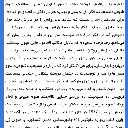
عالم طبیعت یافتم. با وجود شادی و شور فراوانی که برای مطالعه‌ی علوم
طبیعی داشتم، به فکر باز‌اندیشی و تجدیدنظر در تفکرات الحادی‌ام افتادم.
برای هیچکس آسان نیست که عقاید محوری‌اش را در معرض نقد قرار
دهد. دلیل من برای اینکار وقوف به این امر بود که مطالب به روشنی و
وضوحی که من فکر می‌کردم، نبودند. من این مرحله را بحران ایمان (3)
می‌نامم. رفته‌رفته فهمیدم که دلایل مکاتب الحادی، قابل قبول نیستند.
دلایلی که زمانی روشن، قاطع و قانع کننده به نظر می‌رسیدند، برایم به
دلایلی مبتنی بر دور باطل تبدیل شدند. فرصت صحبت با مسیحیان
درباره‌ی ایمان‌شان، برای من آشکار کرد که درباره‌ی مسیحیت کم می‌دانم و
همان‌ها را هم از توضیحات نه چندان درست منتقدان جنجالی مسیحیت
مثل برتراند راسل و کارل مارکس اخذ کرده بودم. ارتباط قطعی‌ای که من
میان علوم طبیعی و الحاد می‌دیدم ارتباطی احمقانه و جاهلانه بود. پس از
گرویدن به مسیحیت، به بررسی جدایی نظام‌مند علوم طبیعی و الحاد
پرداخته و با بررسی هرچه بیشتر، علوم طبیعی را از چشم‌انداز مسیحیت
دیدم. در سال 1977 در حال مطالعه‌ی بیوفیزیک مولکولی در آکسفورد
اولین کتاب ریچارد داوکینز (4) جانورشناس ممتاز آکسفورد با عنوان ژن
خودخواه (5) را دیدم. با وجود توانایی بالای وی در بیان مفاهیم مشکل،