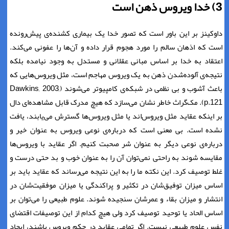
3) خدا ویروس ذهن است
داوکینز بر این باور است که تصور خدا یک بیماری کشنده‌ی پیش‌رونده
است که اذهان سالم را مورد هجوم قرار داده و آن‌ها را عفونی می‌کند.
اعتقاد به خدا بر اساس مبانی عقلانی و مستدل به وجود نیامده بلکه
نتیجه‌ی آلوده‌شدن ذهن به یک ویروس مهاجم است، مثل ویروس‌هایی که
باعث آشوب و بی نظمی در شبکه‌ی کامپیوتر می‌شوند (Dawkins, 2003,
p.121). مک‌گراث خاطر نشان می‌سازد که هیچ مدرک قابل مشاهده‌ای دال
بر اینکه عقاید مثل ویروس‌اند یا مثل ویروس‌ها گسترش می‌یابند، یافت
نشده است. بی معنی است که درباره‌ی نوعی ویروس به عنوان خیر و
درباره‌ی نوعی دیگر به عنوان شر صحبت کنیم. اگر عقاید با ویروس‌ها
مقایسه شوند به راحتی نمی‌توان آن را به عنوان خوب و بد حتی درست و
غلط توصیف کرد. این نکته ما را به این نتیجه می‌رساند که عقاید باید بر
اساس میزان توفیق‌شان در تکثیر و پراکندگی یا میزان موفقیت‌شان در
انتشار و میزان بقاء و عمرشان سنجیده شوند. علوم طبیعی را می‌توان بر
اساس الحاد یا توحید توصیف کرد ولی هیچ کدام از این توصیفات اقتضای
نفس علوم طبیعی نیست. اگر تمامی عقاید در حکم ویروس باشند، ایجاد