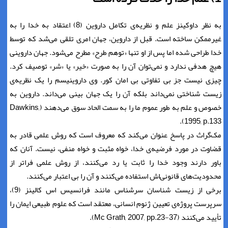
به نظر داوکینز علم و نظریه‌ی تکامل داروین (8) اعتقاد به خدا را به
غیرممکن ساخته است. قبل از داروین، جهان امری تلقی می‌شد که توسط
خدا طراحی شده اما پس از او تنها «توهم طرح» مطرح می‌شود. جهان داروینی
هیچ هدفی ندارد و نمی‌توان آن را به صورت «خیر» یا «شر» توصیف کرد.
چیزی نیست جز بی تفاوتی بی امان کور. وی داروینیسم را یک نظریه‌ی
زیست شناختی نمی‌داند بلکه آن را یک جهان بینی می‌داند. داروین به
خصوص و علم به طور عموم ما را به سمت الحاد سوق می‌دهند (Dawkins,
1995, p.133).
مک‌گراث در پاسخ عنوان می‌کند که معروف است که روش علمی قادر به
قضاوت در مورد فرضیه‌ی خدا، خواه مثبت و خواه منفی، نیست. آنان که
باور دارند وجود خدا را ثابت یا رد می‌کنند، از روش علمی فراتر از
محدودیت‌های قانونی‌اش استفاده می‌کنند و آن را بی اعتبار می‌کنند.
برخی از زیست شناسان سرشناس مانند فرانسیس اس کالینز (9)،
سرپرست پروژه‌ی تعیین ژنوم انسانی، معتقد است که علوم طبیعی ایمان را
تأیید می‌کنند (Mc Grath, 2007, pp.23-37).