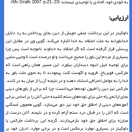
به خودی خود، الحادی یا توحیدی نیستند (Mc Grath, 2007. p.21-23).
ارزیابی:
داوکینز در این برداشت منفی خویش از دین بجای پرداختن به رد دلایل
خداباورانه به علت اعتقاد به خدا اشاره می‌کند. گویی وی در مقابل این
پرسش قرار گرفته است که اگر اعتقاد به خداوند ناموجه است پس چرا
بسیاری از مردم این باور را صحیح می‌دانند و او درصدد است تا وجهی سلبی
برای توجیه خیل انبوه دینداران بیاورد. این مسیر همان راهی است که
مارکس، فویرباخ، فروید و اگوست کنت پیمودند تا به نحوی علت باور به
خدا را به عوامل انحرافی استناد دهند و در نتیجه آن را از میان به در کنند.
مارکس نیز دین را افیون توده‌ها می‌دانست؛ چرا که برخی از باورهای دینی
بجای ارائه‌ی راه حلی برای توده‌های ستم کشیده حتی آنان را بر اساس برخی
آموزه‌های دینی از احقاق حق خود نیز دور می‌سازد. گویی همچون مُسکّنی
است که آنان را در قبال درد ستم آرام کرده و در نتیجه، آنان درست از
مبارزه برای احقاق حق خود بازمی‌دارند. گرچه این برداشت مارکس یا
داوکینز در بسیاری موارد برعکس است و در برخی موارد، ادیان خود بر