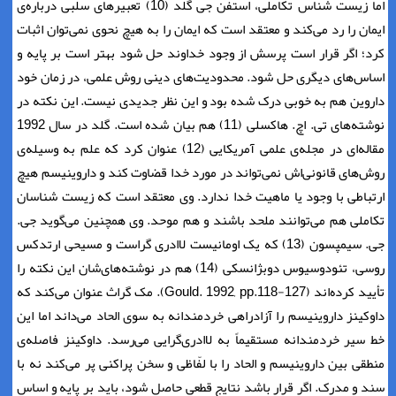
اما زیست شناس تکاملی، استفن جی گلد (10) تعبیرهای سلبی درباره‌ی
ایمان را رد می‌کند و معتقد است که ایمان را به هیچ نحوی نمی‌توان اثبات
کرد؛ اگر قرار است پرسش از وجود خداوند حل شود بهتر است بر پایه و
اساس‌های دیگری حل شود. محدودیت‌های دینی روش علمی، در زمان خود
داروین هم به خوبی درک شده بود و این نظر جدیدی نیست. این نکته در
نوشته‌های تی. اچ. ‌هاکسلی (11) هم بیان شده است. گلد در سال 1992
مقاله‌ای در مجله‌ی علمی آمریکایی (12) عنوان کرد که علم به وسیله‌ی
روش‌های قانونی‌اش نمی‌تواند در مورد خدا قضاوت کند و داروینیسم هیچ
ارتباطی با وجود یا ماهیت خدا ندارد. وی معتقد است که زیست شناسان
تکاملی هم می‌توانند ملحد باشند و هم موحد. وی همچنین می‌گوید جی.
جی. سیمپسون (13) که یک اومانیست لاادری گراست و مسیحی ارتدکس
روسی، تئودوسیوس دوبژانسکی (14) هم در نوشته‌های‌شان این نکته را
تأیید کرده‌اند (Gould. 1992, pp.118-127). مک گراث عنوان می‌کند که
داوکینز داروینیسم را آزادراهی خردمندانه به سوی الحاد می‌داند اما این
خط سیر خردمندانه مستقیماً به لاادری‌گرایی می‌رسد. داوکینز فاصله‌ی
منطقی بین داروینیسم و الحاد را با لفّاظی و سخن پراکنی پر می‌کند نه با
سند و مدرک. اگر قرار باشد نتایج قطعی حاصل شود، باید بر پایه و اساس