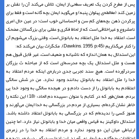
پس از مطرح کردن یک تعریف سطحی از ایمان، تلاش می‌کند آن را نقش بر
زمین کند (مغالطه‌ی پهلوان پنبه) و می‌گوید ایمان بچه گانه است و فقط برای
پرکردن ذهن بچه‌های کم سن و احساساتی خوب است؛ در عین حال امری
نامشروع و غیراخلاقی است که از لحاظ فکری و عقلی برای بزرگسالان مضحک
است. اعتقاد به خدا مثل اعتقاد به بابانوئل است، وقتی بزرگ می‌شویم آن
را کنار می‌گذاریم (Dawkins, 1995, p:45). مک‌گراث بیان می‌کند که:
این استدلال به همان اندازه که ناشیانه و ضعیف است، غیر قابل قبول هم
هست و مثل استدلال یک بچه مدرسه‌ای است که از مباحثه ث بزرگان
سردرآورده است. هیچ سند تجربی جدی درباره‌ی اینکه مردم اعتقاد به
خدا را مثل اعتقاد به بابانوئل بدانند وجود ندارد. من در شش سالگی
اعتقادم به بابانوئل را از دست دادم و در هیجده سالگی به وجود خدا پی
بردم. همان‌طور که در کتابم با عنوان «سپیده دم الحاد» (18) این نکته را
خاطر نشان کرده‌ام، بسیاری از مردم در بزرگسالی به خدا ایمان می‌آورند و
هنوز کسی را ندیده‌ام که در بزرگسالی به بابانوئل اعتقاد داشته باشد.
استدلال داوکینز به قیاس واقعی میان خدا و بابانوئل نیاز دارد، اما چنین
ارتباطی میان این دو وجود ندارد و مردم اعتقاد به خدا را در زمره‌ی
اعتقادات بچه‌گانه به شمار نمی‌آورند. این ادعا سردرگمی درباره‌ی نتیجه و