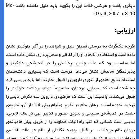
دیگری باشد و هرکس خلاف این را بگوید باید دلیل داشته باشد (Mc
Grath, 2007, p. 8-10).
ارزیابی:
اگرچه مک‌گراث به درستی فقدان دلیل و شواهد را در آثار داوکینز نشان
داده است و استفاده‌ی نابجای او را از لفاظی و سخن‌پردازی نشان داده است،
اما مناسب بود که علت چنین برداشتی را در اندیشه‌ی داوکینز و
پذیرندگان سخنش نشان می‌داد. درست است که بسیاری دانشمندان
استنباط نتایج الحادی از تئوری داروین را قبول ندارند، اما باید بررسی کرد
چه شده است که بسیاری مردمان، مخصوصاً عوام، برداشت داوکینز را
قبول می‌کنند. واقعیت این است که فرضیه‌ی داروین سه نگرش دینی را
تهدید نموده است: برهان نظم در تقریر ویلیام پیلی (15) از آن، نظریه‌ی
خلقت در اندیشه‌ی مسیحی و نحوه‌ی حضور و تدبیر الهی در عالم تجربی.
بدیهی است کسانی که تنها راه اثبات خداوند را از طریق بیان عامیانه‌ی
برهان نظم می‌دانند، در قبال توجیه تکاملی از نظم در عالم، آماده‌ی
برداشت الحادی از تکامل داروینی هستند. این ضعف به آنان که در فضای