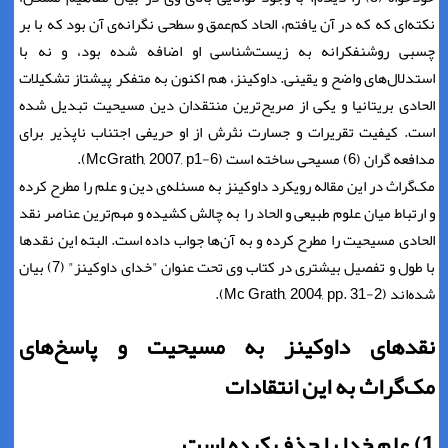
نکته‌ای که که در آن یافتم، الحاد کم‌عمق و سطحی نگرانه‌ی آن بود که با بر
چسبی روشنفکرانه به زیست‌شناسی او اضافه شده بود، و نه با
استدلال‌های واضح و یقینی. داوکینز، هم اکنون به متفکر پیشتاز تشکیلات
الحادی بریتانیا و یکی از صریح‌ترین منتقدان دین مسیحیت تبدیل شده
است. کیفیت تقریرات و جسارت نثرش از او حریفی اجتناب ناپذیر برای
مدافعه گران (6) مسیحی ساخته است (McGrath, 2007, p1-6).
مک‌گراث در این مقاله رویکرد داوکینز به مسئله‌ی دین و علم را مطرح کرده
و ارتباط میان علوم طبیعی و الحاد را به چالش کشیده و مهم‌ترین عناصر نقد
الحادی مسیحیت را مطرح کرده و به آن‌ها جواب داده است. البته این نقدها
با طول و تفصیل بیشتری در کتاب وی تحت عنوان "خدای داوکینز" (7) بیان
شده‌اند (Mc Grath, 2004, pp. 31-2).
نقدهای داوکینز به مسیحیت و پاسخ‌های
مک‌گراث به این انتقادات
1) علم خدا را حذف کرده است