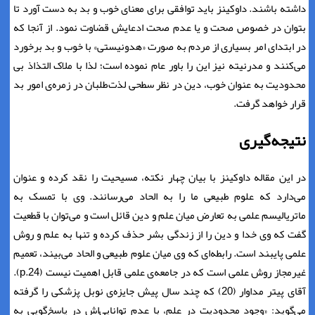
داشته باشند. داوکینز باید توافقی برای معنای خوب و بد به دست آورد تا
بتوان در خصوص صحت و یا عدم صحت ادعایش قضاوت نمود. از آنجا که
در ابتدای امر بسیاری از مردم به صورت «هدونیستی» با خوب و بد برخورد
می‌کنند و مدرنیته نیز این را باور عام نموده است؛ لذا با ملاک التذاذ بی
محدودیت به عنوان خوب، دین در نظر سطحی لذت‌طلبان در زمره‌ی امور بد
قرار خواهد گرفت.
نتیجه‌گیری
در این مقاله داوکینز با بیان چهار نکته، مسیحیت را نقد کرده و عنوان
می‌دارد که علوم طبیعی ما را به الحاد می‌رسانند. وی با تمسک به
ماتریالیسم علمی به تعارض میان علم و دین قائل است و می‌توان با قطعیت
گفت که وی خدا و دین را از زندگی بشر حذف کرده و تنها به علم و روش
علمی پایبند است. رابطه‌ای که وی میان علوم طبیعی و الحاد می‌بیند، تعمیم
غیرمجاز روش علمی است که در جامعه‌ی علمی قابل اهمیت نیست (p.24).
آقای پیتر مداوار (20) که چند سال پیش جایزه‌ی نوبل پزشکی را گرفته
می‌گوید: «وجود محدودیت در علم، با عدم توانایی‌اش در پاسخ‌گویی به