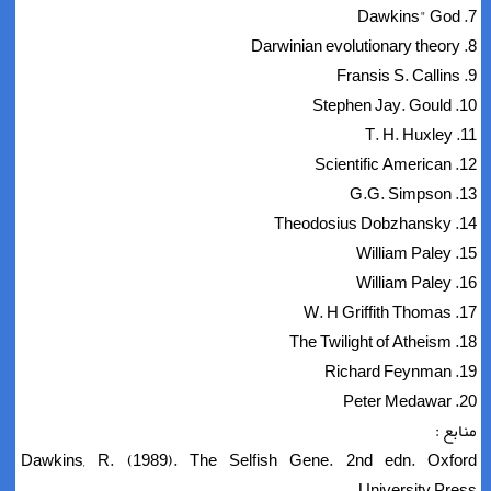
7. Dawkins" God
8. Darwinian evolutionary theory
9. Fransis S. Callins
10. Stephen Jay. Gould
11. T. H. Huxley
12. Scientific American
13. G.G. Simpson
14. Theodosius Dobzhansky
15. William Paley
16. William Paley
17. W. H Griffith Thomas
18. The Twilight of Atheism
19. Richard Feynman
20. Peter Medawar
منابع :
Dawkins, R. (1989). The Selfish Gene. 2nd edn. Oxford
University Press.