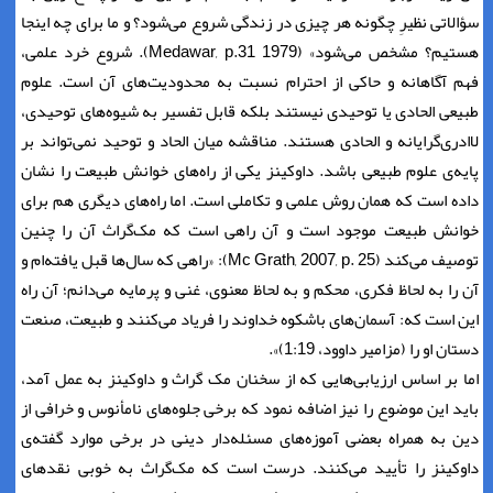
سؤالاتی نظیرِ چگونه هر چیزی در زندگی شروع می‌شود؟ و ما برای چه اینجا
هستیم؟ مشخص می‌شود» (Medawar, p.31 1979). شروع خرد علمی،
فهم آگاهانه و حاکی از احترام نسبت به محدودیت‌های آن است. علوم
طبیعی الحادی یا توحیدی نیستند بلکه قابل تفسیر به شیوه‌های توحیدی،
لاادری‌گرایانه و الحادی هستند. مناقشه میان الحاد و توحید نمی‌تواند بر
پایه‌ی علوم طبیعی باشد. داوکینز یکی از راه‌های خوانش طبیعت را نشان
داده است که همان روش علمی و تکاملی است. اما راه‌های دیگری هم برای
خوانش طبیعت موجود است و آن راهی است که مک‌گراث آن را چنین
توصیف می‌کند (Mc Grath, 2007, p. 25): «راهی که سال‌ها قبل یافته‌ام و
آن را به لحاظ فکری، محکم و به لحاظ معنوی، غنی و پرمایه می‌دانم؛ آن راه
این است که: آسمان‌های باشکوه خداوند را فریاد می‌کنند و طبیعت، صنعت
دستان او را (مزامیر داوود، 1:19)».
اما بر اساس ارزیابی‌هایی که از سخنان مک گراث و داوکینز به عمل آمد،
باید این موضوع را نیز اضافه نمود که برخی جلوه‌های نامأنوس و خرافی از
دین به همراه بعضی آموزه‌های مسئله‌دار دینی در برخی موارد گفته‌ی
داوکینز را تأیید می‌کنند. درست است که مک‌گراث به خوبی نقدهای