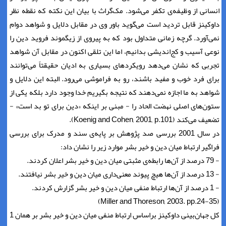
انسانی از وظیفه‌ی تکفر می‌شود. مک‌گراث با بیان این نکته که نقطه نظر
داوکینز قابل تردید است می‌گوید باور وی در مقابل دلایل و شواهد دوام
نمی‌آورد. گرچه زمانی متداول بود که به پیروی از زیگموند فروید دین را
نوعی آسیب و کج‌اندیشی بدانیم، اما این تلقی اکنون در مقابل آن شواهد
تجربی که نشان می‌دهد رویکردهای بسیاری به ادیان حقیقتاً می‌توانند
برای فرد خوب و مفید باشند، رو به فراموشی می‌رود. البته این دلایل و
شواهد به ما اجازه نمی‌دهند که نتیجه بگیریم خدا وجود دارد بلکه یکی از
ستون‌های اصلی نهضت الحاد را - مبنی بر اینکه «دین برای تو بد است» -
تضعیف می‌کند (Koenig and Cohen, 2001, p.101).
در سال 2001 بررسی صد پژوهش بر پایه‌ی سند و مدرک برای بررسی
فراگیر ارتباط میان دین و خیر بشر موارد زیر را نشان داد:
- 79 درصد از آن‌ها رابطه‌ی مثبتی میان دین و خیر بشر اعلان کردند.
- 13 درصد از آن‌ها هیچ پیوند معنی‌داری میان دین و خیر بشر نیافتند.
- 1 درصد از آن‌ها ارتباط منفی میان دین و خیر بشر گزارش کردند.
(Miller and Thoreson, 2003. pp.24-35)
کل جهان‌بینی داوکینز براساس ارتباط منفی میان دین و خیر بشر بر همان 1