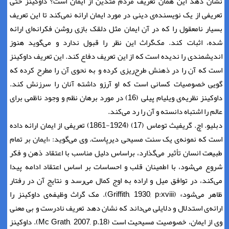
نشان دهد این همان تعریف مردم متدین از ایمان است؟ داوکینز حتی
تعریفی از یک نویسنده‌ی دینی در مورد ایمان ارائه نمی‌کند تا این تعریف
بسیار نامعقول را که در آن ایمان مثل دلقک بازی روشن فکرانه‌ای ارائه
شده، اثبات کند. مک‌گراث این نظر را قبول ندارد و می‌گوید هنوز
اندیشمندی را ندیده است که از این تعریف دفاع کند. این تعریف داوکینز
است که آن را در ذهنش طرح‌ریزی کرده و به نحوی آن را مطرح کرده که
گویی خصوصیات کسانی است که او آرزو داشته آنان را سرزنش کند.
داوکینز نظریه‌ی ویلیام پیلی (16) در مورد برهان نظم و وجود ناظمی برای
عالم را اشتباه دانسته و آن را رد می‌کند.
دبلیو. اچ. گریفیث توماس (17) (1924-1861) تعریفی از ایمان ارائه داده
است که نمونه‌ی یک سنت مسیحی دیرپاست. وی می‌گوید: «ایمان بر تمام
طبیعت انسان تأثیر می‌گذارد، براساس دلیل مناسب با اعتقاد ذهن و فکر
شروع می‌شود، با اطمینان قلب و احساسات بر اساس اعتقاد ادامه پیدا
می‌کند، در توافق میل و اراده به اوج کمال می‌رسد و نتایج آن در رفتار
ظاهر می‌شود» (Griffith, 1930, p:xviii). مک گراث وظیفه‌ی داوکینز را
ارائه‌ی استدلال و دلایلی می‌داند که نشان دهد تعریف نادرست و بی معنی
وی از ایمان، خصوصیت مسیحیت است (Mc Grath, 2007, p.18). داوکینز