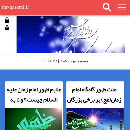
mr-qasemi.ir
جمعه ۱۶ مرداد ۱۴۰۵ | ۲۲:۲۸:۲۸
علت ظهور گاه‌گاه امام
علایم ظهور امام زمان علیه
زمان(عج) بر برخی بزرگان
السلام چیست ؟ و تا به
حال چه علایمی مشخص
شده است ؟