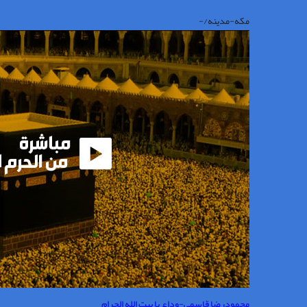
مکه-مدینه/-
محمودرضا قاسمی-وداع با بیت الله الحرام