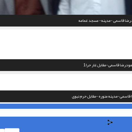
رضا قاسمی -مدینه- مسجد غمامه
ودرضا قاسمی-مقابل غار حرا1
قاسمی-مدینه منوره -مقابل حرم نبوی