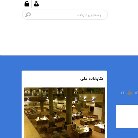
کتابخانه ملی
)
1
(
)