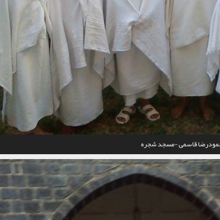
مودرضا قاسمی -مسجد شجره